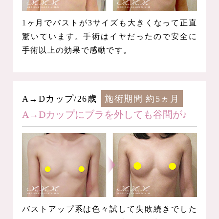
1ヶ月でバストが3サイズも大きくなって正直
驚いています。手術はイヤだったので安全に
手術以上の効果で感動です。
A→Dカップ/26歳
施術期間 約5ヵ月
A→Dカップにブラを外しても谷間が♪
バストアップ系は色々試して失敗続きでした