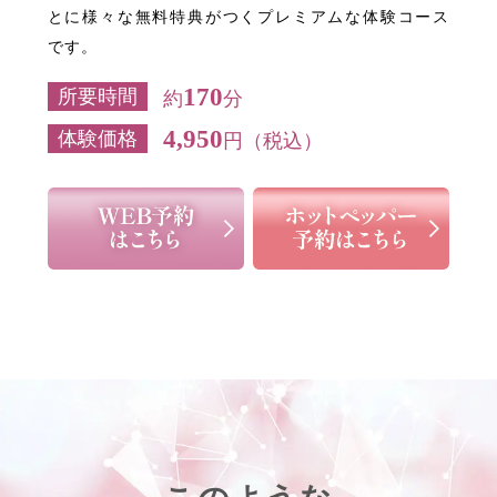
とに様々な無料特典がつくプレミアムな体験コース
です。
170
所要時間
約
分
4,950
体験価格
円（税込）