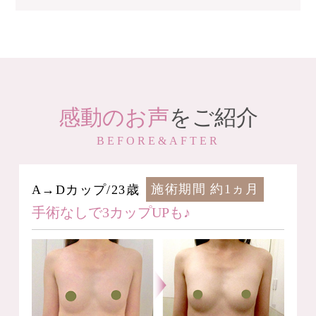
感動のお声
をご紹介
BEFORE&AFTER
A→Dカップ/23歳
施術期間 約1ヵ月
手術なしで3カップUPも♪