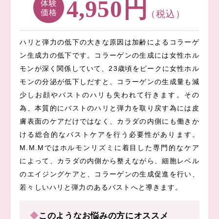
円
4,950
体験
価格
（税込）
ハリと弾力の低下の大きな原因は加齢によるコラーゲ
ン生成力の低下です。コラーゲンの生成には女性ホル
モンが深く関係していて、23歳頃をピークに女性ホル
モンの分泌が低下しだすと、コラーゲンの生成量も減
少しお顔やバストのハリも失われて行きます。その
為、本質的にバストのハリと弾力を取り戻す為には皮
膚表面のケアだけではなく、カラダの内側にも働きか
ける総合的なバストケアを行う必要性があります。
M.M.Mではホルモンリズミに着目した専門的なケア
によって、カラダの内側から整えながら、細胞レベル
のエイジングケアと、コラーゲンの生成促進を行い、
若々しいハリと弾力のあるバストへと導きます。
◆このようなお悩みの方にオススメ