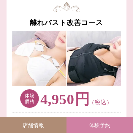
離れバスト改善コース
円
4,950
体験
価格
（税込）
離れバストの原因は【大胸筋の衰え】【小胸筋のこわ
店舗情報
体験予約
ばり】【脂肪の流れ】【筋膜の癒着】【クーバー靭帯