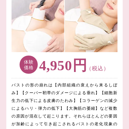
円
4,950
体験
価格
（税込）
バストの形の崩れは【内部組織の衰えから来るしぼ
み】【クーパー靭帯のダメージによる垂れ】【細胞新
生力の低下による皮膚のたわみ】【コラーゲンの減少
によるハリ・弾力の低下】【大胸筋の萎縮】など複数
の原因が混在して起こります。それらほとんどの要因
が加齢によって引き起こされるバストの老化現象の