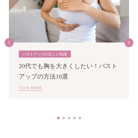
Previous
Next
バストアップの正しい知識
バストアップの正しい知識
バストの測り方
バストの測り方
バストアップの正しい知識
20代でも胸を大きくしたい！バスト
アップの方法10選
VIEW MORE
VIEW MORE
VIEW MORE
VIEW MORE
VIEW MORE
1
2
3
4
5